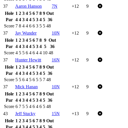
37
Aaron Hanson
7N
+12
9
Hole
1
2
3
4
5
6
7
8
9
Out
Par
4
4
3
4
4
5
3
4
5
36
Score
7
8
4
4
6
6
3
5
5
48
37
Jay Wunder
10N
+12
9
Hole
1
2
3
4
5
6
7
8
9
Out
Par
4
4
3
4
4
5
3
4
5
36
Score
4
5
5
6
4
6
4
4
10
48
37
Hunter Hewitt
16N
+12
9
Hole
1
2
3
4
5
6
7
8
9
Out
Par
4
4
3
4
4
5
3
4
5
36
Score
5
5
6
4
5
6
5
5
7
48
37
Mick Hanan
10N
+12
9
Hole
1
2
3
4
5
6
7
8
9
Out
Par
4
4
3
4
4
5
3
4
5
36
Score
6
7
5
5
4
6
4
6
5
48
43
Jeff Stucky
15N
+13
9
Hole
1
2
3
4
5
6
7
8
9
Out
Par
4
4
3
4
4
5
3
4
5
36