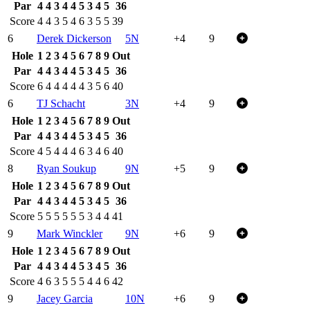
Par
4
4
3
4
4
5
3
4
5
36
Score
4
4
3
5
4
6
3
5
5
39
6
Derek Dickerson
5N
+4
9
Hole
1
2
3
4
5
6
7
8
9
Out
Par
4
4
3
4
4
5
3
4
5
36
Score
6
4
4
4
4
4
3
5
6
40
6
TJ Schacht
3N
+4
9
Hole
1
2
3
4
5
6
7
8
9
Out
Par
4
4
3
4
4
5
3
4
5
36
Score
4
5
4
4
4
6
3
4
6
40
8
Ryan Soukup
9N
+5
9
Hole
1
2
3
4
5
6
7
8
9
Out
Par
4
4
3
4
4
5
3
4
5
36
Score
5
5
5
5
5
5
3
4
4
41
9
Mark Winckler
9N
+6
9
Hole
1
2
3
4
5
6
7
8
9
Out
Par
4
4
3
4
4
5
3
4
5
36
Score
4
6
3
5
5
5
4
4
6
42
9
Jacey Garcia
10N
+6
9