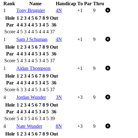
Rank
Name
Handicap
To Par
Thru
1
Tony Bruguier
4N
+1
9
Hole
1
2
3
4
5
6
7
8
9
Out
Par
4
4
3
4
4
5
3
4
5
36
Score
4
5
3
4
4
5
4
4
4
37
1
Sam J Schuman
4N
+1
9
Hole
1
2
3
4
5
6
7
8
9
Out
Par
4
4
3
4
4
5
3
4
5
36
Score
5
4
3
4
4
5
3
4
5
37
1
Aidan Thompson
+1
9
Hole
1
2
3
4
5
6
7
8
9
Out
Par
4
4
3
4
4
5
3
4
5
36
Score
6
3
3
4
4
5
3
4
5
37
4
Jordan Wunder
3N
+3
9
Hole
1
2
3
4
5
6
7
8
9
Out
Par
4
4
3
4
4
5
3
4
5
36
Score
5
4
3
5
4
6
3
4
5
39
4
Nate Wunder
8N
+3
9
Hole
1
2
3
4
5
6
7
8
9
Out