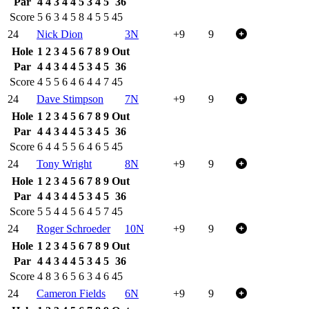
Par
4
4
3
4
4
5
3
4
5
36
Score
5
6
3
4
5
8
4
5
5
45
24
Nick Dion
3N
+9
9
Hole
1
2
3
4
5
6
7
8
9
Out
Par
4
4
3
4
4
5
3
4
5
36
Score
4
5
5
6
4
6
4
4
7
45
24
Dave Stimpson
7N
+9
9
Hole
1
2
3
4
5
6
7
8
9
Out
Par
4
4
3
4
4
5
3
4
5
36
Score
6
4
4
5
5
6
4
6
5
45
24
Tony Wright
8N
+9
9
Hole
1
2
3
4
5
6
7
8
9
Out
Par
4
4
3
4
4
5
3
4
5
36
Score
5
5
4
4
5
6
4
5
7
45
24
Roger Schroeder
10N
+9
9
Hole
1
2
3
4
5
6
7
8
9
Out
Par
4
4
3
4
4
5
3
4
5
36
Score
4
8
3
6
5
6
3
4
6
45
24
Cameron Fields
6N
+9
9