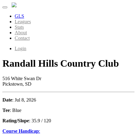
GLS
Leagues
Stats
About
Contact
Login
Randall Hills Country Club
516 White Swan Dr
Pickstown, SD
Date
: Jul 8, 2026
Tee
: Blue
Rating/Slope
: 35.9 / 120
Course Handicap
: