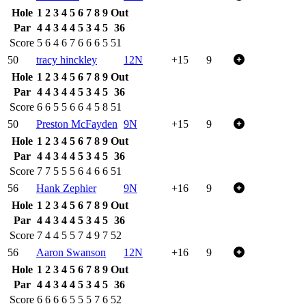
Hole
1
2
3
4
5
6
7
8
9
Out
Par
4
4
3
4
4
5
3
4
5
36
Score
5
6
4
6
7
6
6
6
5
51
50
tracy hinckley
12N
+15
9
Hole
1
2
3
4
5
6
7
8
9
Out
Par
4
4
3
4
4
5
3
4
5
36
Score
6
6
5
5
6
6
4
5
8
51
50
Preston McFayden
9N
+15
9
Hole
1
2
3
4
5
6
7
8
9
Out
Par
4
4
3
4
4
5
3
4
5
36
Score
7
7
5
5
5
6
4
6
6
51
56
Hank Zephier
9N
+16
9
Hole
1
2
3
4
5
6
7
8
9
Out
Par
4
4
3
4
4
5
3
4
5
36
Score
7
4
4
5
5
7
4
9
7
52
56
Aaron Swanson
12N
+16
9
Hole
1
2
3
4
5
6
7
8
9
Out
Par
4
4
3
4
4
5
3
4
5
36
Score
6
6
6
6
5
5
5
7
6
52