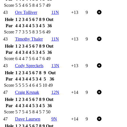
Score
5
5
4
6
5
8
4
5
7
49
43
Orv Tolliver
11N
+13
9
Hole
1
2
3
4
5
6
7
8
9
Out
Par
4
4
3
4
4
5
3
4
5
36
Score
7
7
3
5
5
8
3
5
6
49
43
Timothy Thaler
11N
+13
9
Hole
1
2
3
4
5
6
7
8
9
Out
Par
4
4
3
4
4
5
3
4
5
36
Score
6
4
4
7
5
6
4
7
6
49
43
Cody Spreckels
13N
+13
9
Hole
1
2
3
4
5
6
7
8
9
Out
Par
4
4
3
4
4
5
3
4
5
36
Score
5
5
5
5
4
6
4
5
10
49
47
Craig Krsnak
12N
+14
9
Hole
1
2
3
4
5
6
7
8
9
Out
Par
4
4
3
4
4
5
3
4
5
36
Score
5
7
5
4
5
8
4
5
7
50
47
Dave Laursen
9N
+14
9
Hole
1
2
3
4
5
6
7
8
9
Out